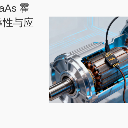
aAs 霍
靠性与应