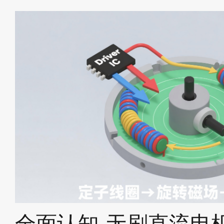
designs, these two devices ena
simplify circuit design, enhance 
and lower development barrie
cost-effective choice.
全面认知·无刷直流电