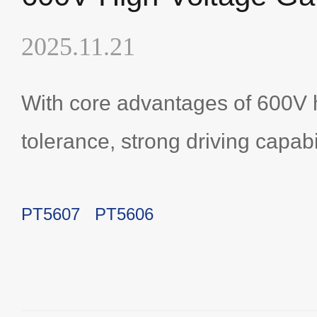
2025.11.21
With core advantages of 600V 
tolerance, strong driving capabil
dimensional safety protection
PT5607
PT5606
perfectly meet the rigorous req
voltage power control scenario
drives, inverters, or high-volt