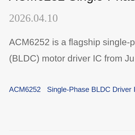
2026.04.10
ACM6252 is a flagship single-
(BLDC) motor driver IC from Ju
an integrated H-bridge power 
ACM6252
Single-Phase BLDC Driver 
external single Hall sensor con
3.1V to 24V, and allows confi
or sine-wave drive. It is specia