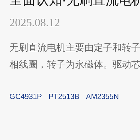
2025.08.12
无刷直流电机主要由定子和转
相线圈，转子为永磁体。驱动
的通电顺序和电流大小，产生
GC4931P
PT2513B
AM2355N
动。