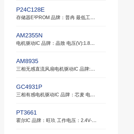
P24C128E
存储器E²PROM 品牌：普冉 最低工作电压低至1.7V 低功耗CMOS技术 读取电流最大100uA 写入电流最大0.5mA 封装：WLCSP 应用：红外热成像仪、电话座机、扫地机器人、镜头模组
AM2355N
电机驱动IC 品牌：晶致 电压(V):1.8~6.0V 最大电流(mA):1000 工作温度(°C):-40~+125 封装:DFN10 3*3 应用：笔电风扇、电动口罩风扇、电动水阀电机、美容仪器电机、扫地机器人
AM8935
三相无感直流风扇电机驱动IC 品牌:晶致 工作电压:3V-16V 峰值电流:1200mA 工作温度:-40℃~95°C 封装:DFN 5x4-14L 产品应用:显卡风扇/水冷散热泵/扫地机器人
GC4931P
三相有感电机驱动IC 品牌：芯麦 电压(V):4.7~36V 最大电流(mA):MOS外置 工作温度(C):-40+150°C 封装:QFN28 应用：筋膜枪电机、扫地机器人电机、吸尘器电机、齿轮箱减速电机
PT3661
霍尔IC 品牌：旺玖 工作电压：2.4V-5.0V 微功率：（5~7uW（典型值）：Vcc=3.0V） 工作温度：-40°C-85°C 封装：VQFN32V 应用：盖探测器、电池供电、手持设备、扫地机器人