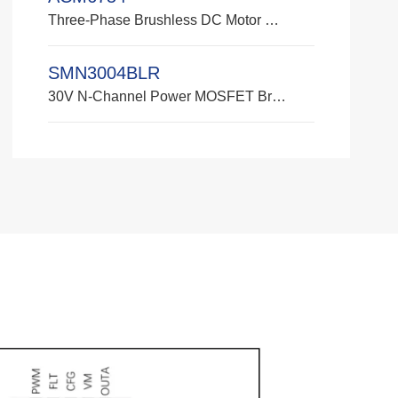
Three-Phase Brushless DC Motor Driver Chip Brand: Zhisheng Input Voltage Range: 5V - 28V Built-in LDOs: 5V and 3.3V Peak Current: 5A VCC Voltage Detection: I²C Reporting Internal Junction Temperature: I²C Reporting Real-time Phase Current: I²C Reporting On-resistance (High-side + Low-side MOSFETs): 160mΩ, 5A Phase Current Capability Forward/Reverse Control: External DIR Pin or I²C Register Control Applications: Fan motor drives, water/oil pump motor drives, and other variable-load applications such as sweeping robot travel wheels, beauty equipment, etc.
SMN3004BLR
30V N‑Channel Power MOSFET Brand: ZJ Semiconductor / ZJ Power Semiconductor Drain-Source Voltage VDS​: up to 30V On-Resistance RDS(ON)​: Max. 4.4mΩ at VGS​=10V Max. 5.8mΩ at VGS​=4.5V Operating Temperature: -55℃ ~ +150℃ Applications: BLDC motor drive for household variable-frequency robotic vacuums Industrial small stepper motor drivers Electronic speed controllers (ESC) for drone brushless motors