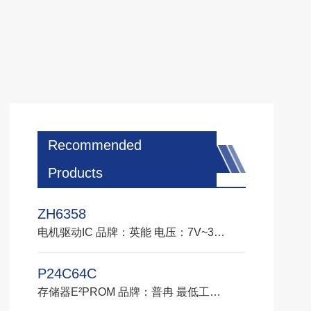
Recommended
Products
ZH6358
电机驱动IC 品牌：英能 电压：7V~32V 最大电流：150mA 工作温度：-40℃~150℃ 封装：ETSSOP24 应用：三相水冷显卡散热器、扫地机器人主吸电机、风扇、水泵、三相永磁同步电机
P24C64C
存储器E²PROM 品牌：普冉 最低工作电压低至1.7V 读取电流400uA，最大值 写入电流最大1.0mA 封装：PDIP、SOP、TSSOP、DFN/UDFN和SOT23-5 应用：红外热成像仪、电话座机、扫地机器人、镜头模组