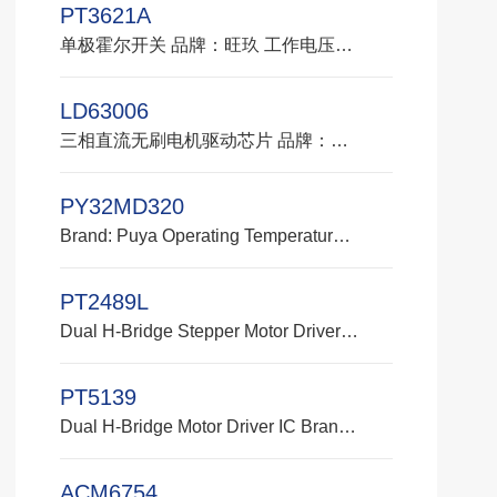
PT3621A
单极霍尔开关 品牌：旺玖 工作电压：2.5V~18V 峰值电流：25mA 工作温度：-40°C-150°C 封装：TO-92/SOT-23 应用：电剪刀刀口位置检测 、盖探测器、速度测量、家用电器、家庭安全、VCD/DVD加载器、CD/DVD Rom、扫地机器人（尘盒位置检测）
LD63006
三相直流无刷电机驱动芯片 品牌：乐业达 工作电压：8V -20V 工作电流：1.5A 温度：-40 to +85°C 封装：VQFN-24 (4mmx4mm) 应用：通用 BLDC 电机、扫地机行走轮电机、扫地机器人边刷、吸尘器行走轮电机、卷发器、水泵、小风扇
PY32MD320
Brand: Puya Operating Temperature: -40℃ ~ 105℃ Operating Voltage: 1.7 V ~ 5.5 V Flash Memory: 64 Kbytes Memory: 8 Kbytes SRAM (SRAM: Static Random-Access Memory, a type of high-speed volatile memory) Operating Frequency: 48 MHz (MHz: Megahertz, a unit of frequency) Package: QFN32 (QFN: Quad Flat No-leads, a type of surface-mount package; "32" indicates 32 pins) Applications: Sweeping robots (wheel hub motors), water pumps, power tools, radio-controlled models (RC models), high-speed fans， electronic cigarettes, sensor devices, etc.
PT2489L
Dual H-Bridge Stepper Motor Driver IC Brand: PTC Supply Voltage: 8V ~ 40V Peak Current: 2.5A (with additional heatsink when VM=24V) Low Switch On-Resistance: 0.4Ω (Typical Value) High-Side + Low-Side at Tj=25℃ Protection Functions: Over-Current Protection (OCP) Thermal Shutdown (TSD) VM Under-Voltage Lockout (UVLO) Fault Indicator Output (FALTN) Applications: Automated Teller Machines (bill counters), video surveillance cameras, printers, scanners, office automation equipment, entertainment equipment, factory automation equipment, robots.
PT5139
Dual H-Bridge Motor Driver IC Brand: Puricome Part Number: MPS6507 Supply Voltage: 2.7V ~ 15V Current: 0.7A Low Quiescent Current: 1.1mA Low Sleep Current: 1μA Thermal Shutdown and Under-Voltage Lockout (UVLO) Protection Over-Current Protection (OCP) Over-Temperature Output Flag Thermally Enhanced Surface-Mount Package Applications: Digital Still Cameras, POS Printers, Video Surveillance Cameras, Smart TV Devices (Lens Lifting), Robots, Battery-Powered Toys
ACM6754